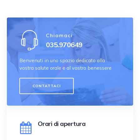
Chiamaci
035.970649
Benvenuti in uno spazio dedicato alla
vostra salute orale e al vostro benessere
CONTATTACI
Orari di apertura