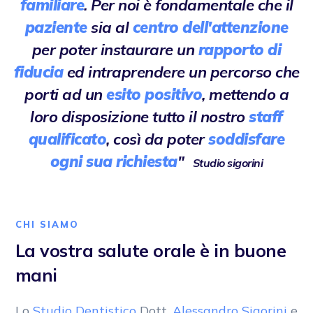
familiare
. Per noi è fondamentale che il
paziente
sia al
centro dell'attenzione
per poter instaurare un
rapporto di
fiducia
ed intraprendere un percorso che
porti ad un
esito positivo
, mettendo a
loro disposizione tutto il nostro
staff
qualificato
, così da poter
soddisfare
ogni sua richiesta
"
Studio sigorini
CHI SIAMO
La vostra salute orale è in buone
mani
Lo
Studio Dentistico
Dott.
Alessandro Sigorini
e